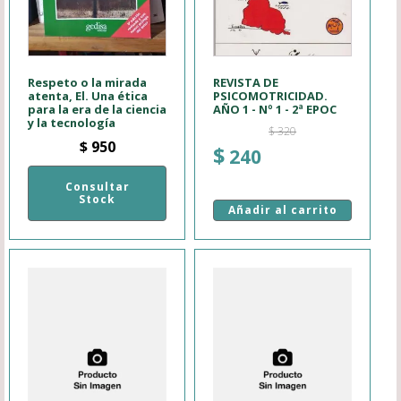
Respeto o la mirada
REVISTA DE
atenta, El. Una ética
PSICOMOTRICIDAD.
para la era de la ciencia
AÑO 1 - Nº 1 - 2ª EPOC
y la tecnología
$
320
$
950
El
El
$
240
precio
precio
Consultar
original
actual
Stock
Añadir al carrito
era:
es:
$ 320.
$ 240.