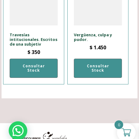
Travesías
Vergüenza, culpa y
intitucionales. Escritos
pudor.
de una subjetiv
$
1.450
$
350
Consultar
Consultar
Stock
Stock
0