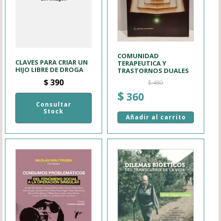
COMUNIDAD
CLAVES PARA CRIAR UN
TERAPEUTICA Y
HIJO LIBRE DE DROGA
TRASTORNOS DUALES
$
390
$
480
El
El
$
360
precio
precio
Consultar
Stock
original
actual
Añadir al carrito
era:
es:
$ 480.
$ 360.