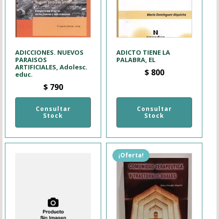
ADICCIONES. NUEVOS
ADICTO TIENE LA
PARAISOS
PALABRA, EL
ARTIFICIALES, Adolesc.
$
800
educ.
$
790
Consultar
Consultar
Stock
Stock
¡Oferta!