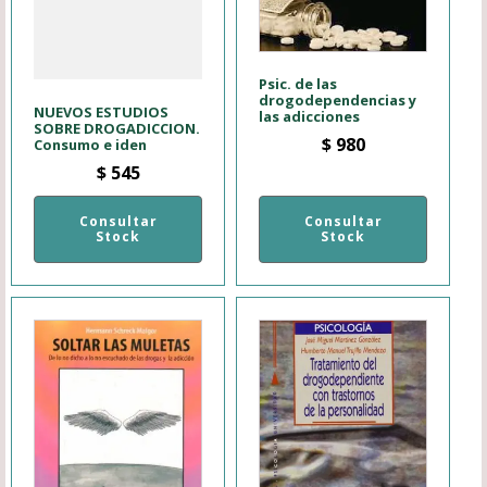
Psic. de las
drogodependencias y
NUEVOS ESTUDIOS
las adicciones
SOBRE DROGADICCION.
$
980
Consumo e iden
$
545
Consultar
Consultar
Stock
Stock