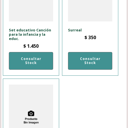
Set educativo Canción
Surreal
para la infancia y la
$
350
educ.
$
1.450
Consultar
Consultar
Stock
Stock