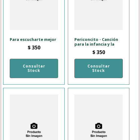
Para escucharte mejor
Periconcito - Canción
para la infancia y la
$
350
$
350
Consultar
Consultar
Stock
Stock