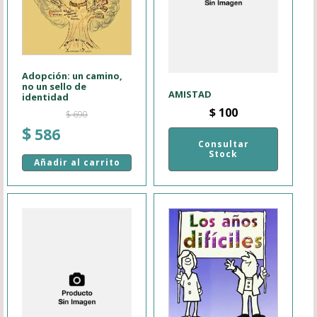
Adopción: un camino,
no un sello de
AMISTAD
identidad
$
100
$
690
El
El
$
586
Consultar
precio
precio
Stock
original
actual
Añadir al carrito
era:
es:
$ 690.
$ 586.