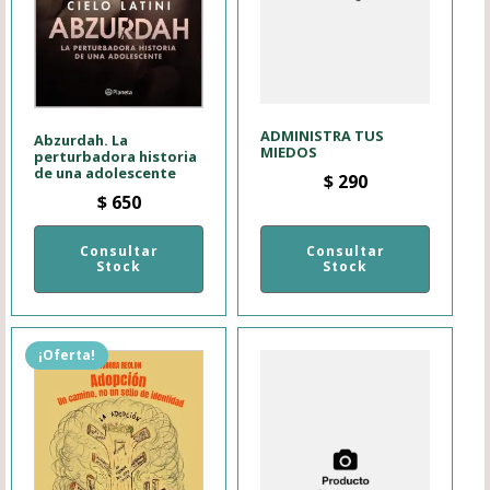
ADMINISTRA TUS
Abzurdah. La
MIEDOS
perturbadora historia
de una adolescente
$
290
$
650
Consultar
Consultar
Stock
Stock
¡Oferta!