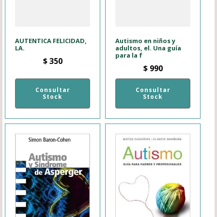
AUTENTICA FELICIDAD,
Autismo en niños y
LA.
adultos, el. Una guía
para la f
$
350
$
990
Consultar
Consultar
Stock
Stock