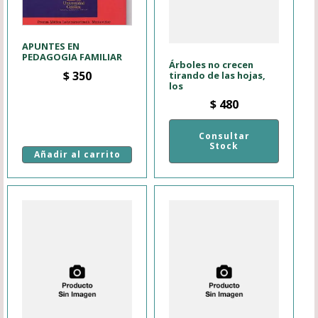
APUNTES EN
PEDAGOGIA FAMILIAR
Árboles no crecen
$
350
tirando de las hojas,
los
$
480
Consultar
Stock
Añadir al carrito