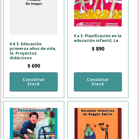
0 a 5. Planificación en la
educación infantil, La
0 A 5. Educación
$
890
primeros años de vida,
la. Proyectos
didácticos
$
690
Consultar
Consultar
Stock
Stock