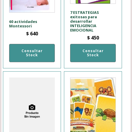
7 ESTRATEGIAS
exitosas para
desarrollar
60 actividades
INTELIGENCIA
Montessori
EMOCIONAL
$
640
$
450
Consultar
Consultar
Stock
Stock