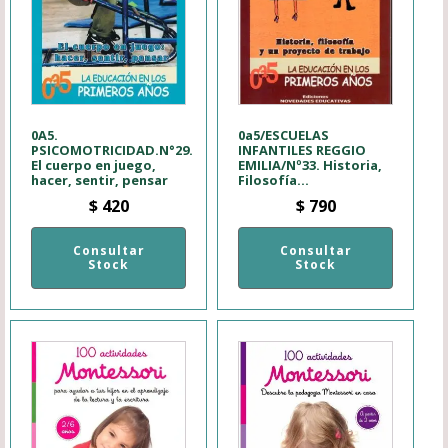
0A5.
0a5/ESCUELAS
PSICOMOTRICIDAD.N°29.
INFANTILES REGGIO
El cuerpo en juego,
EMILIA/Nº33. Historia,
hacer, sentir, pensar
Filosofía...
$
420
$
790
Consultar
Consultar
Stock
Stock