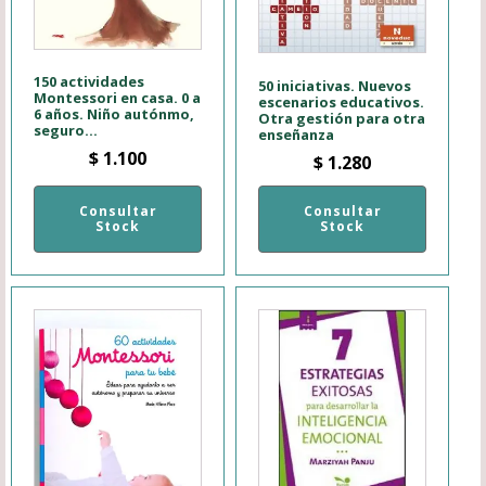
150 actividades
50 iniciativas. Nuevos
Montessori en casa. 0 a
escenarios educativos.
6 años. Niño autónmo,
Otra gestión para otra
seguro...
enseñanza
$
1.100
$
1.280
Consultar
Consultar
Stock
Stock