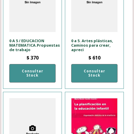
0 A 5 / EDUCACION
0 a 5. Artes plásticas,
MATEMATICA.Propuestas
Caminos para crear,
de trabajo
apreci
$
370
$
610
Consultar
Consultar
Stock
Stock