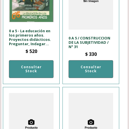
0 a 5 - La educación en
los primeros años.
0 A 5 / CONSTRUCCION
Proyectos didácticos.
DE LA SUBJETIVIDAD /
Preguntar, Indagar...
Nº 31
$
520
$
330
Consultar
Consultar
Stock
Stock