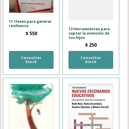
11 Claves para generar
resiliencia
12 Herramientas para
$
550
captar la atención de
tus hijos
$
250
Consultar
Consultar
Stock
Stock