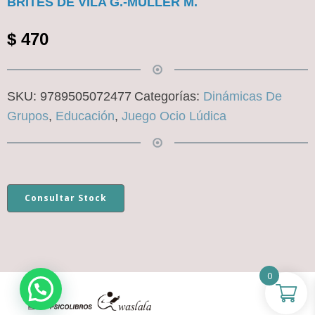
BRITES DE VILA G.-MULLER M.
$
470
SKU:
9789505072477
Categorías:
Dinámicas De
Grupos
,
Educación
,
Juego Ocio Lúdica
Consultar Stock
0