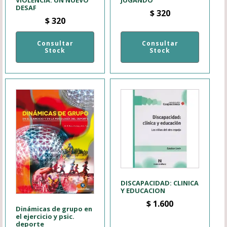
VIOLENCIA. UN NUEVO
JUGANDO
DESAF
$
320
$
320
Consultar
Consultar
Stock
Stock
DISCAPACIDAD: CLINICA
Y EDUCACION
$
1.600
Dinámicas de grupo en
el ejercicio y psic.
deporte