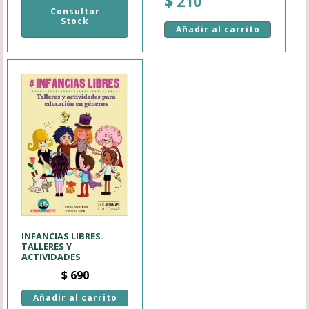
$
210
Consultar
precio
precio
Stock
original
actual
Añadir al carrito
era:
es:
$ 280.
$ 210.
INFANCIAS LIBRES.
TALLERES Y
ACTIVIDADES
$
690
Añadir al carrito