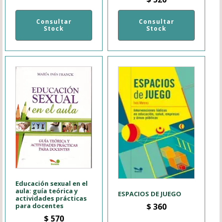
Consultar
Consultar
Stock
Stock
Educación sexual en el
aula: guía teórica y
ESPACIOS DE JUEGO
actividades prácticas
para docentes
$
360
$
570