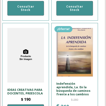
Consultar
Consultar
Stock
Stock
¡Oferta!
Indefensión
aprendida, La. En la
IDEAS CREATIVAS PARA
búsqueda de caminos
DOCENTES, PREESCOLA
frente a los cambios
$
190
$
280
El
El