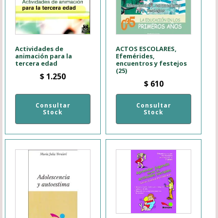
Actividades de
ACTOS ESCOLARES,
animación para la
Efemérides,
tercera edad
encuentros y festejos
(25)
$
1.250
$
610
Consultar
Consultar
Stock
Stock