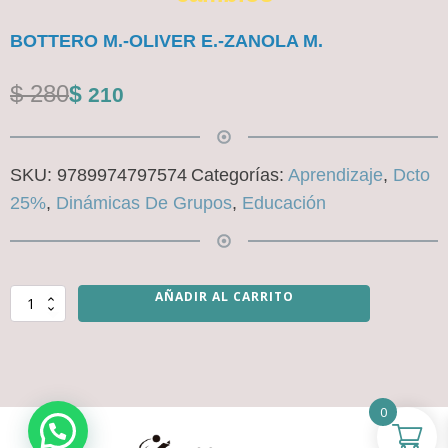
BOTTERO M.-OLIVER E.-ZANOLA M.
El
El
$
280
$
210
precio
precio
original
actual
SKU:
9789974797574
Categorías:
Aprendizaje
,
Dcto
era:
es:
25%
,
Dinámicas De Grupos
,
Educación
$ 280.
$ 210.
AÑADIR AL CARRITO
Indefensión
aprendida,
La.
En
la
búsqueda
0
de
caminos