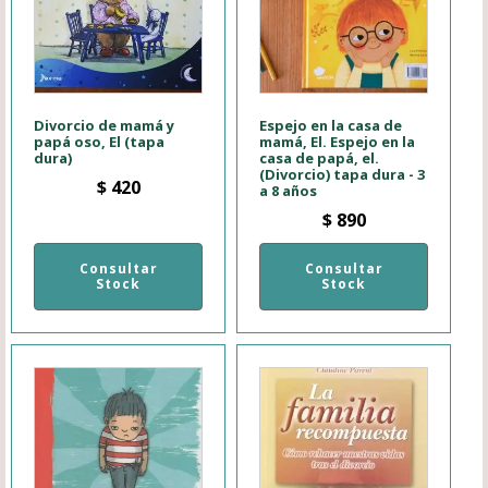
Divorcio de mamá y
Espejo en la casa de
papá oso, El (tapa
mamá, El. Espejo en la
dura)
casa de papá, el.
(Divorcio) tapa dura - 3
$
420
a 8 años
$
890
Consultar
Consultar
Stock
Stock