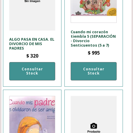
Cuando mi corazón
tiembla 5 (SEPARACIÓN
ALGO PASA EN CASA. EL
- Divorcio
DIVORCIO DE MIS
Senticuentos (5 a 7)
PADRES
$
995
$
320
Consultar
Consultar
Stock
Stock