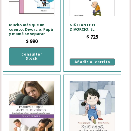
Mucho más que un
NIÑO ANTE EL
cuento. Divorcio. Papá
DIVORCIO, EL
y mamá se separan
$
725
$
990
Consultar
Stock
Añadir al carrito