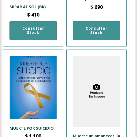
$
690
MIRAR AL SOL (BK)
$
410
Consultar
Consultar
Stock
Stock
MUERTE POR SUICIDIO
$
1.100
Muerte un amanecer, la