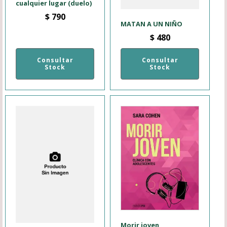
cualquier lugar (duelo)
$
790
MATAN A UN NIÑO
$
480
Consultar
Consultar
Stock
Stock
Morir joven