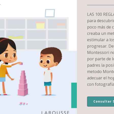
LAS 100 REG
para descubrir
poco más de c
creaba un met
estimular a lo
progresar. De
Montessori no
por parte de l
padres la pos
metodo Montes
adecuar el hog
con fotografía
Consultar 