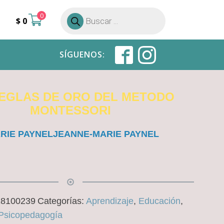
0
Búsqueda
$
0
de
productos
SÍGUENOS:
REGLAS DE ORO DEL METODO
MONTESSORI
RIE PAYNELJEANNE-MARIE PAYNEL
18100239
Categorías:
Aprendizaje
,
Educación
,
 Psicopedagogía