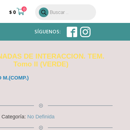
0
Búsqueda
$
0
de
productos
SÍGUENOS:
NADAS DE INTERACCION. TEM.
Tomo II (VERDE)
 M.(COMP.)
7
Categoría:
No Definida