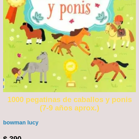
1000 pegatinas de caballos y ponis
(7-9 años aprox.)
bowman lucy
$
390