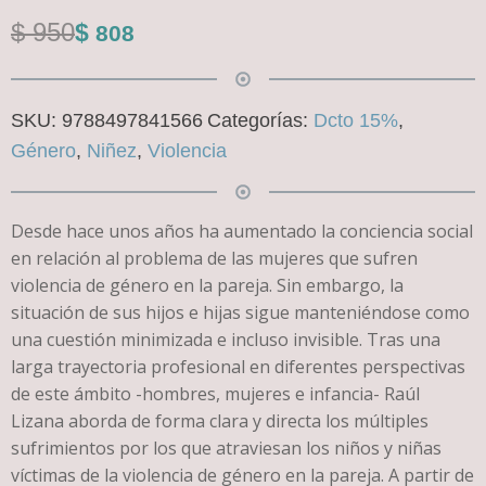
El
El
$
950
$
808
precio
precio
original
actual
SKU:
9788497841566
Categorías:
Dcto 15%
,
era:
es:
Género
,
Niñez
,
Violencia
$ 950.
$ 808.
Desde hace unos años ha aumentado la conciencia social
en relación al problema de las mujeres que sufren
violencia de género en la pareja. Sin embargo, la
situación de sus hijos e hijas sigue manteniéndose como
una cuestión minimizada e incluso invisible. Tras una
larga trayectoria profesional en diferentes perspectivas
de este ámbito -hombres, mujeres e infancia- Raúl
Lizana aborda de forma clara y directa los múltiples
sufrimientos por los que atraviesan los niños y niñas
víctimas de la violencia de género en la pareja. A partir de