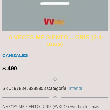
A VECES ME SIENTO... GRIS (3-4
años)
CANIZALES
$
490
SKU:
9788468289908
Categoría:
Infantil
A VECES ME SIENTO... GRIS (VVKIDS) Ayuda a los más