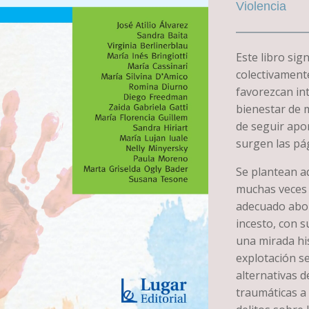
Violencia
Este libro sig
colectivament
favorezcan in
bienestar de 
de seguir apor
surgen las pág
Se plantean a
muchas veces 
adecuado abor
incesto, con s
una mirada his
explotación se
alternativas d
traumáticas a 