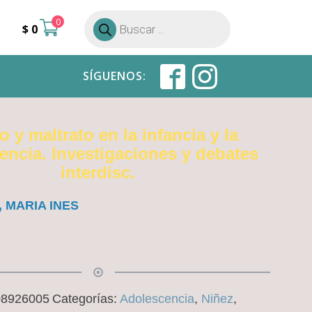
0
Búsqueda
$
0
de
productos
SÍGUENOS:
 y maltrato en la infancia y la
encia. Investigaciones y debates
interdisc.
, MARIA INES
08926005
Categorías:
Adolescencia
,
Niñez
,