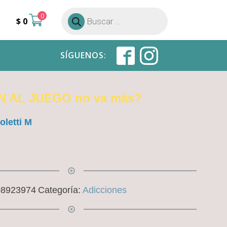
0
Búsqueda
$
0
de
productos
SÍGUENOS:
N AL JUEGO no va más?
oletti M
08923974
Categoría:
Adicciones