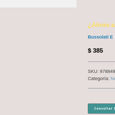
¿Ahora a
Bussolati E
$
385
SKU:
97884
Categoría:
No
Consultar 