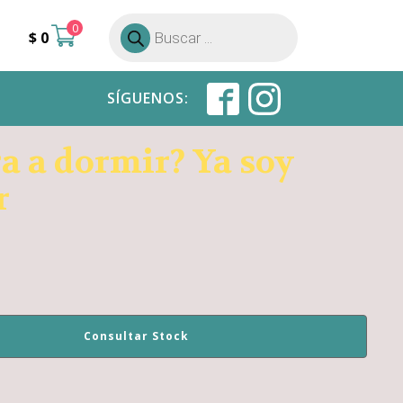
0
Búsqueda
$
0
de
productos
SÍGUENOS:
a a dormir? Ya soy
r
Consultar Stock