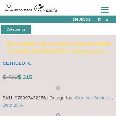
SÍGUENOS:
Categorías
ALTERNATIVAS PARA UNA ACCION
TRANSFORMADORA. Educación...
CETRULO R.
El
El
$
420
$
315
precio
precio
original
actual
SKU:
9789974322561
Categorías:
Ciencias Sociales
,
era:
es:
Dcto 25%
$ 420.
$ 315.