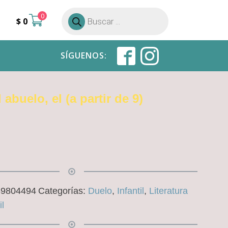
0
Búsqueda
$
0
de
productos
SÍGUENOS:
 abuelo, el (a partir de 9)
89804494
Categorías:
Duelo
,
Infantil
,
Literatura
il