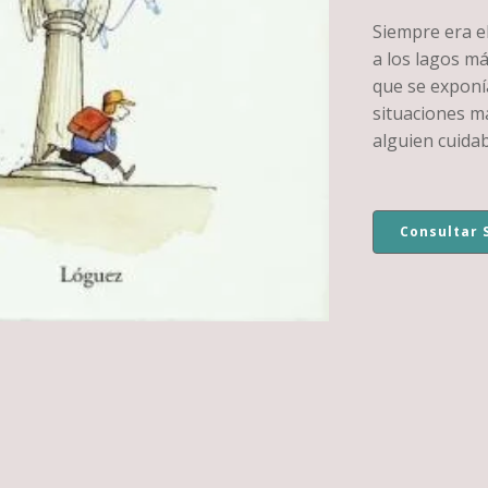
Siempre era el
a los lagos má
que se exponí
situaciones má
alguien cuidaba
Consultar 