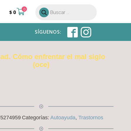
0
Búsqueda
$
0
de
productos
SÍGUENOS:
ad. Cómo enfrentar el mal siglo
(oce)
75274959
Categorías:
Autoayuda
,
Trastornos