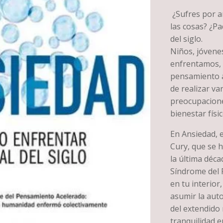
¿Sufres por a
las cosas? ¿Pa
del siglo.
Niños, jóvenes
enfrentamos, 
pensamiento a
de realizar va
preocupacione
bienestar físic
En Ansiedad, 
Cury, que se h
la última déca
Síndrome del 
en tu interior
asumir la autor
del extendido 
tranquilidad 