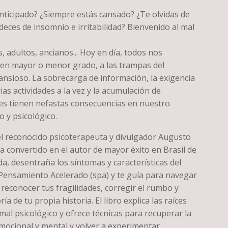
nticipado? ¿Siempre estás cansado? ¿Te olvidas de
deces de insomnio e irritabilidad? Bienvenido al mal
, adultos, ancianos... Hoy en día, todos nos
en mayor o menor grado, a las trampas del
nsioso. La sobrecarga de información, la exigencia
rias actividades a la vez y la acumulación de
s tienen nefastas consecuencias en nuestro
o y psicológico.
el reconocido psicoterapeuta y divulgador Augusto
a convertido en el autor de mayor éxito en Brasil de
da, desentraña los síntomas y características del
Pensamiento Acelerado (spa) y te guía para navegar
, reconocer tus fragilidades, corregir el rumbo y
ía de tu propia historia. El libro explica las raíces
mal psicológico y ofrece técnicas para recuperar la
emocional y mental y volver a experimentar