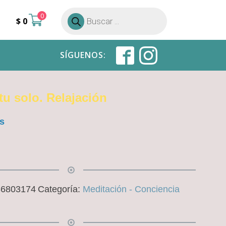
0
Búsqueda
$
0
de
productos
SÍGUENOS:
u solo. Relajación
s
36803174
Categoría:
Meditación - Conciencia