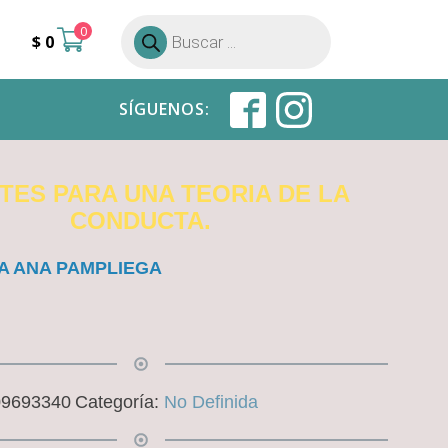
0
Búsqueda
$
0
de
productos
SÍGUENOS:
TES PARA UNA TEORIA DE LA
CONDUCTA.
A ANA PAMPLIEGA
09693340
Categoría:
No Definida