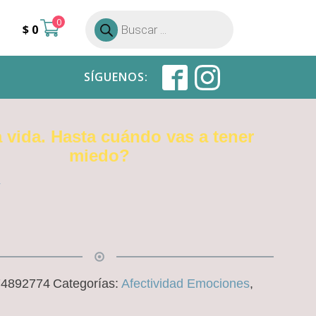
0
Búsqueda
$
0
de
productos
SÍGUENOS:
a vida. Hasta cuándo vas a tener
miedo?
74892774
Categorías:
Afectividad Emociones
,