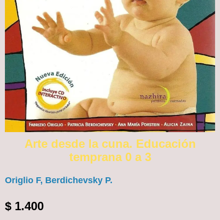
Arte desde la cuna. Educación
temprana 0 a 3
Origlio F, Berdichevsky P.
$
1.400