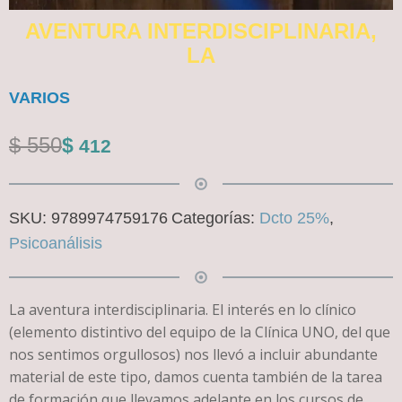
AVENTURA INTERDISCIPLINARIA,
LA
VARIOS
El
El
$
550
$
412
precio
precio
original
actual
SKU:
9789974759176
Categorías:
Dcto 25%
,
era:
es:
Psicoanálisis
$ 550.
$ 412.
La aventura interdisciplinaria. El interés en lo clínico
(elemento distintivo del equipo de la Clínica UNO, del que
nos sentimos orgullosos) nos llevó a incluir abundante
material de este tipo, damos cuenta también de la tarea
de formación que llevamos adelante en los cursos de