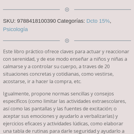
precio
precio
original
actual
SKU:
9788418100390
Categorías:
Dcto 15%
,
era:
es:
Psicología
$ 660.
$ 561.
Este libro práctico ofrece claves para actuar y reaccionar
con serenidad, y de ese modo enseñar a niños y niñas a
calmarse y a controlar su cuerpo, a traves de 20
situaciones concretas y cotidianas, como vestirse,
acostarse, ir a hacer la compra, etc.
Igualmente, propone normas sencillas y consejos
específicos (como limitar las actividades extraescolares,
así como las pantallas y las fuentes de excitación; o
aceptar sus emociones y ayudarlo a verbalizarlas) y
ejercicios eficaces y actividades lúdicas, como elaborar
una tabla de rutinas para darle seguridad y ayudarlo a