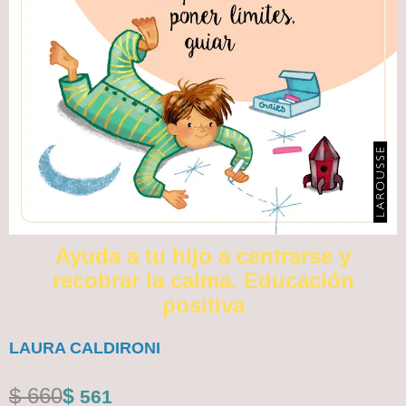
Ayuda a tu hijo a centrarse y
recobrar la calma. Educación
positiva
LAURA CALDIRONI
El
El
$
660
$
561