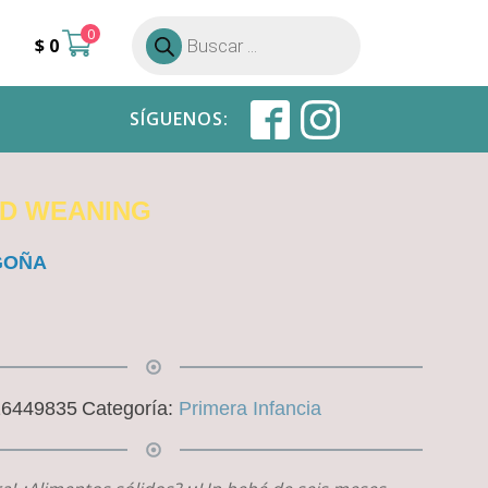
0
Búsqueda
$
0
de
productos
SÍGUENOS:
ED WEANING
GOÑA
16449835
Categoría:
Primera Infancia