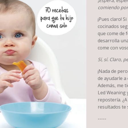
¡Espera, espe
comiendo por 
¡Pues claro! S
cocinados seg
que come de f
desarrolla una
come con voso
Sí, sí. Claro, pe
¡Nada de pero
de ayudarle a 
Además, me tie
Led Weaning y
repostería. ¿
resultados te 
-----