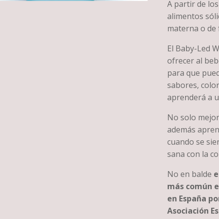
A partir de l
alimentos sól
materna o de 
El Baby-Led W
ofrecer al be
para que pued
sabores, color
aprenderá a us
No solo mejor
además aprend
cuando se sie
sana con la co
No en balde
e
más común en
en España por
Asociación E