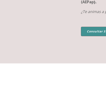
(AEPap
).
¿Te animas a 
Consultar S