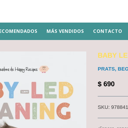
ECOMENDADOS
MÁS VENDIDOS
CONTACTO
BABY L
PRATS, BE
$
690
SKU:
97884