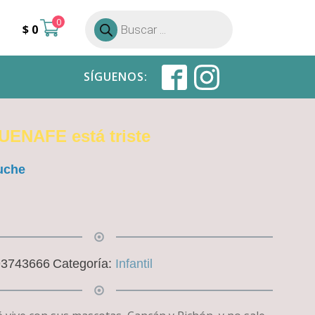
0
Búsqueda
$
0
de
productos
SÍGUENOS:
ENAFE está triste
uche
93743666
Categoría:
Infantil