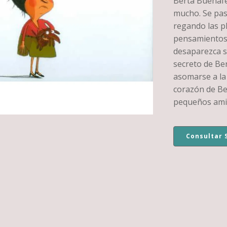
Berta Buenafé
mucho. Se pas
regando las pl
pensamientos 
desaparezca s
secreto de Be
asomarse a la
corazón de Be
pequeños ami
Consultar 