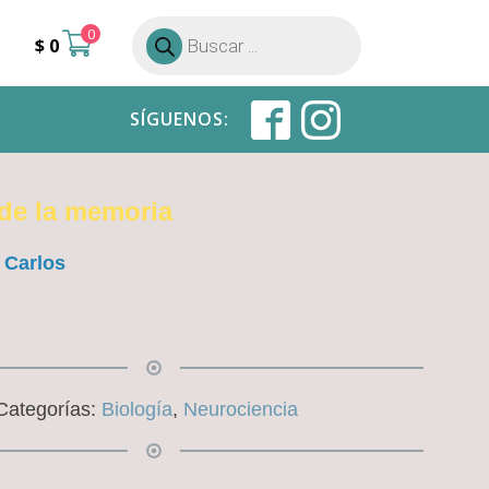
0
Búsqueda
$
0
de
productos
SÍGUENOS:
 de la memoria
 Carlos
Categorías:
Biología
,
Neurociencia