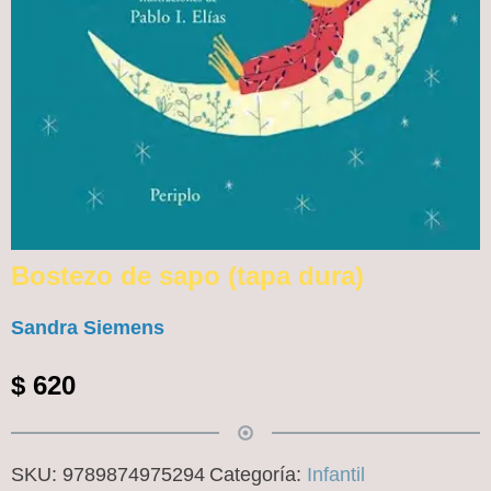
Bostezo de sapo (tapa dura)
Sandra Siemens
$
620
SKU:
9789874975294
Categoría:
Infantil