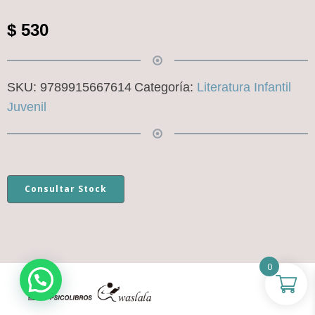
$
530
SKU:
9789915667614
Categoría:
Literatura Infantil
Juvenil
Consultar Stock
0