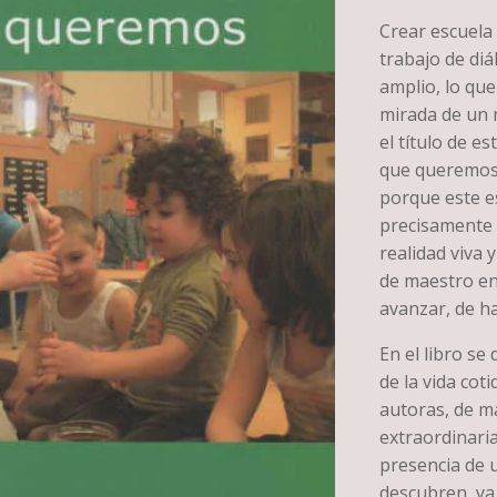
Crear escuela 
trabajo de diá
amplio, lo que
mirada de un n
el título de e
que queremos,
porque este e
precisamente 
realidad viva 
de maestro en
avanzar, de h
En el libro s
de la vida coti
autoras, de m
extraordinaria
presencia de 
descubren, ya