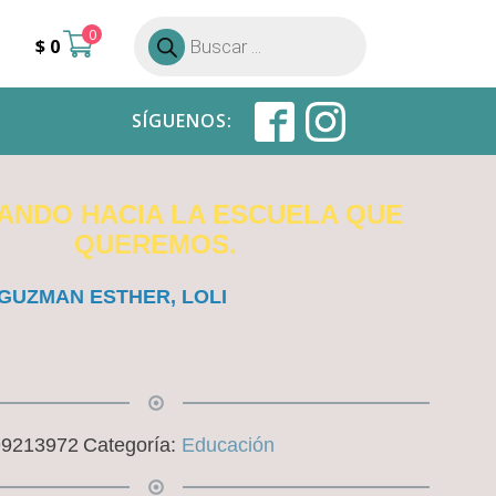
0
Búsqueda
$
0
de
productos
SÍGUENOS:
ANDO HACIA LA ESCUELA QUE
QUEREMOS.
 GUZMAN ESTHER, LOLI
99213972
Categoría:
Educación