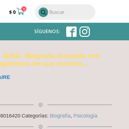
0
Búsqueda
$
0
de
productos
SÍGUENOS:
JUNG. Biografía ilustrada con
agmentos de sus escritos...
AIRE
98016420
Categorías:
Biografía
,
Psicología