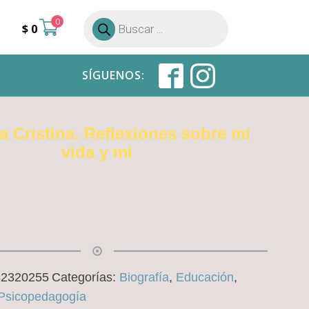
0
Búsqueda
$
0
de
productos
SÍGUENOS:
a Cristina. Reflexiones sobre mi
vida y mi
82320255
Categorías:
Biografía
,
Educación
,
 Psicopedagogía