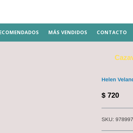
ECOMENDADOS
MÁS VENDIDOS
CONTACTO
Cazav
Helen Velan
$
720
SKU:
97899