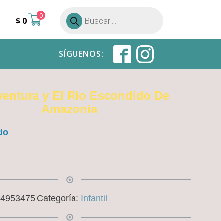
0
Búsqueda
$
0
de
productos
SÍGUENOS:
entura y El Rio Escondido De
Amazonia
do
74953475
Categoría:
Infantil