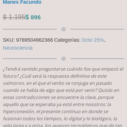
Manes Facundo
El
El
$
1.195
$
896
precio
precio
original
actual
SKU:
9789504962366
Categorías:
Dcto 25%
,
era:
es:
Neurociencia
$ 1.195.
$ 896.
¿Tendrá sentido preguntarse cuándo fue que empezó el
futuro? ¿Cuál será la respuesta definitiva de este
oxímoron, en el que el verbo se conjuga en pasado
cuando se habla de algo que está por venir? Quizás en
estas contradicciones se encuentre la clave, porque
aquello que se esperaba ya está entre nosotros: la
hiperconexión, el presente continuo en donde se
fusionan todos los tiempos, lo digital y lo biológico, la
vida larga y a prisa, los avances tecnológicos que de tan