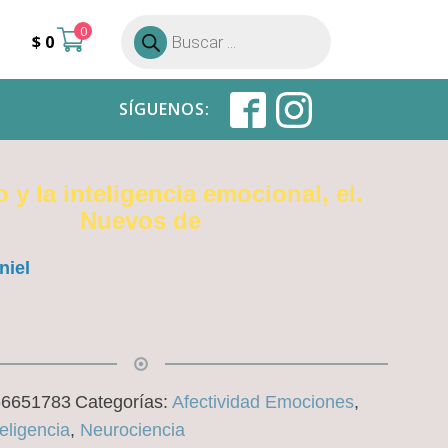
0
Búsqueda
$
0
de
productos
SÍGUENOS:
 y la inteligencia emocional, el.
Nuevos de
niel
66651783
Categorías:
Afectividad Emociones
,
teligencia
,
Neurociencia