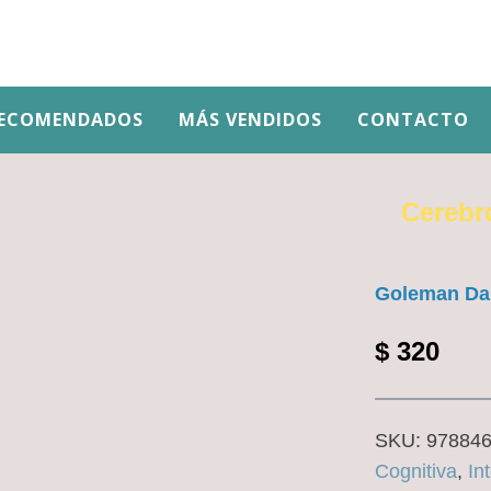
ECOMENDADOS
MÁS VENDIDOS
CONTACTO
Cerebro
Goleman Da
$
320
SKU:
97884
Cognitiva
,
In