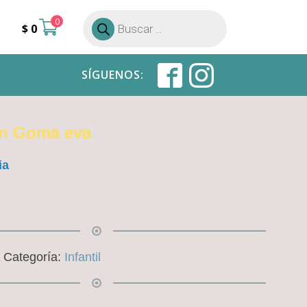
0
Búsqueda
$
0
de
productos
SÍGUENOS:
n Goma eva
ia
1
Categoría:
Infantil