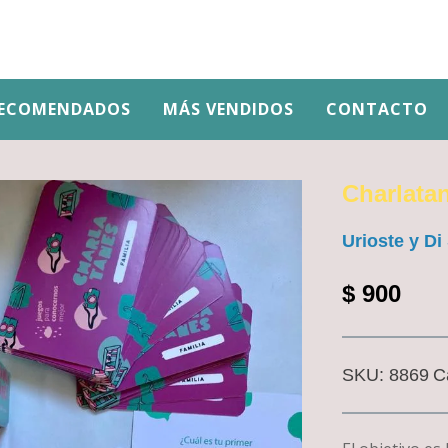
ECOMENDADOS
MÁS VENDIDOS
CONTACTO
Charlata
Urioste y D
$
900
SKU:
8869
C