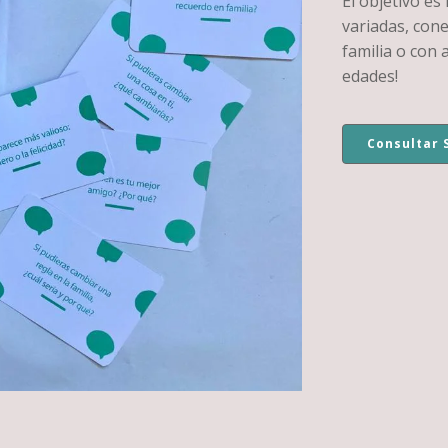
El objetivo es
variadas, con
familia o con 
edades!
Consultar 