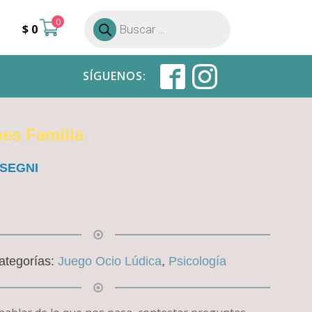
0
Búsqueda
$
0
de
productos
SÍGUENOS:
nes Familia
i SEGNI
ategorías:
Juego Ocio Lúdica
,
Psicología