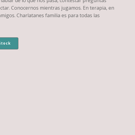
 hablar de lo que nos pasa, contestar preguntas
ectar. Conocernos mientras jugamos. En terapia, en
amigos. Charlatanes familia es para todas las
Stock