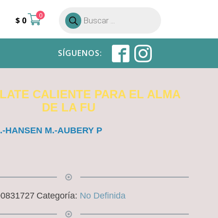
0
Búsqueda
$
0
de
productos
SÍGUENOS:
ATE CALIENTE PARA EL ALMA
DE LA FU
.-HANSEN M.-AUBERY P
00831727
Categoría:
No Definida