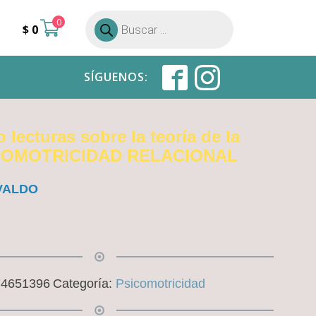
0
Búsqueda
$
0
de
productos
SÍGUENOS:
 lecturas sobre la teoría de la
COMOTRICIDAD RELACIONAL
VALDO
74651396
Categoría:
Psicomotricidad