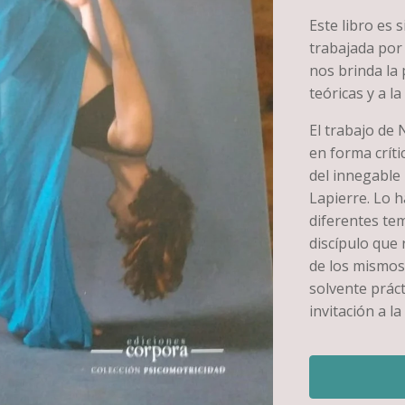
Este libro es
trabajada por 
nos brinda la 
teóricas y a la
El trabajo de
en forma críti
del innegable 
Lapierre. Lo h
diferentes te
discípulo que 
de los mismos
solvente práct
invitación a la
Cinco
lecturas