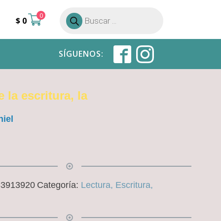
0
Búsqueda
$
0
de
productos
SÍGUENOS:
 la escritura, la
iel
33913920
Categoría:
Lectura, Escritura,