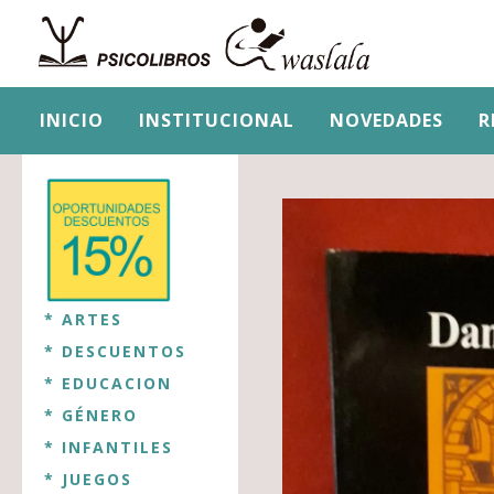
INICIO
INSTITUCIONAL
NOVEDADES
R
* ARTES
* DESCUENTOS
* EDUCACION
* GÉNERO
* INFANTILES
* JUEGOS