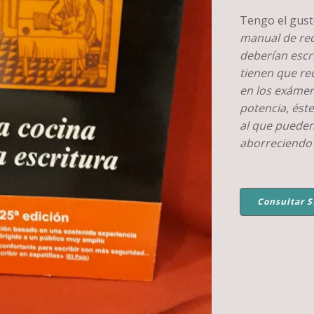
Tengo el gust
manual de red
deberían escr
tienen que red
en los exámen
potencia, éste
al que pueden
aborreciendo
Consultar S