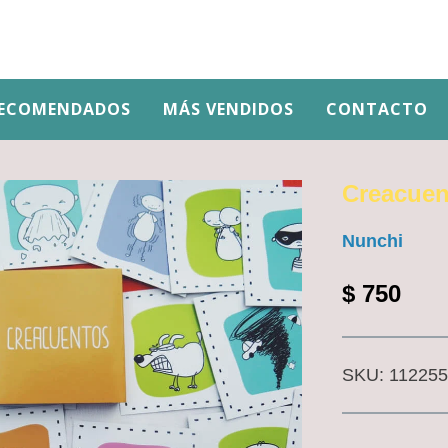
ECOMENDADOS
MÁS VENDIDOS
CONTACTO
Creacuen
Nunchi
$
750
SKU:
112255