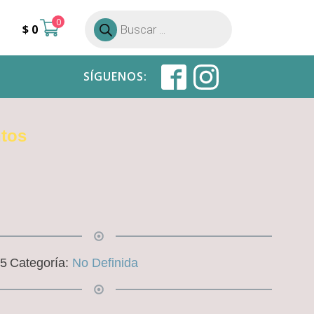
0
Búsqueda
$
0
de
productos
SÍGUENOS:
tos
5
Categoría:
No Definida