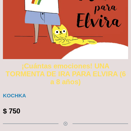
¡Cuántas emociones! UNA
TORMENTA DE IRA PARA ELVIRA (6
a 8 años)
KOCHKA
$
750