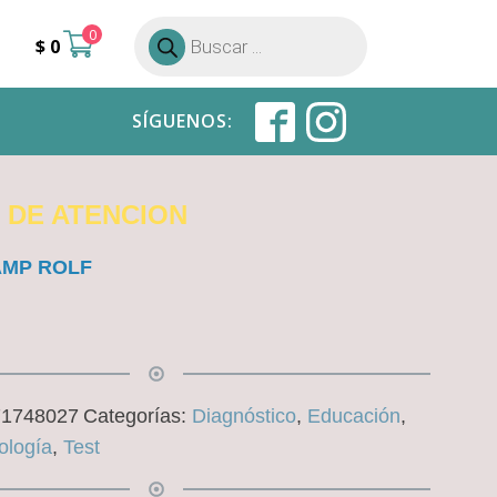
0
Búsqueda
$
0
de
productos
SÍGUENOS:
T DE ATENCION
AMP ROLF
71748027
Categorías:
Diagnóstico
,
Educación
,
ología
,
Test