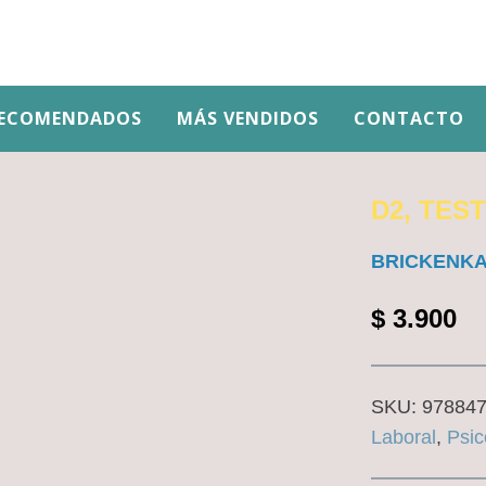
ECOMENDADOS
MÁS VENDIDOS
CONTACTO
D2, TES
BRICKENK
$
3.900
SKU:
97884
Laboral
,
Psic