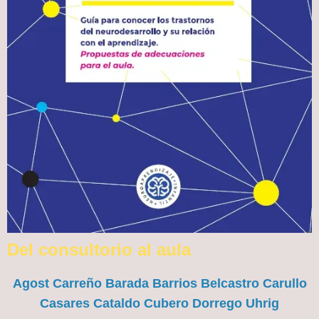
Del consultorio al aula
Agost Carreño Barada Barrios Belcastro Carullo
Casares Cataldo Cubero Dorrego Uhrig