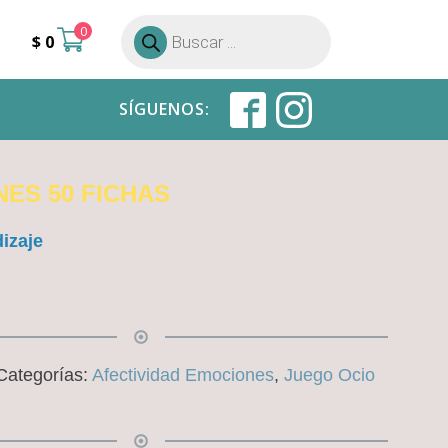
0
Búsqueda
$
0
de
productos
SÍGUENOS:
ES 50 FICHAS
izaje
Categorías:
Afectividad Emociones
,
Juego Ocio