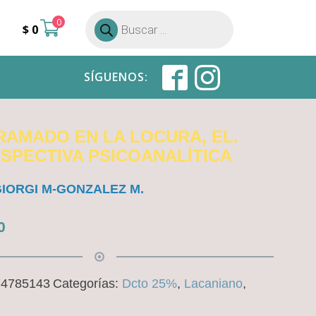
0
Búsqueda
$
0
de
productos
SÍGUENOS:
RAMADO EN LA LOCURA, EL.
SPECTIVA PSICOANALÍTICA
GIORGI M-GONZALEZ M.
0
74785143
Categorías:
Dcto 25%
,
Lacaniano
,