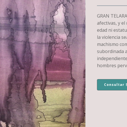
$ 1.100.
$ 935.
GRAN TELARAÑA
afectivas, y e
edad ni estatu
la violencia se
machismo como
subordinada a
independiente
hombres perv
Consultar 