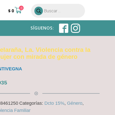
0
Búsqueda
$
0
de
productos
SÍGUENOS:
elaraña, La. Violencia contra la
ujer con mirada de género
ENTIVEGNA
35
78461250
Categorías:
Dcto 15%
,
Género
,
olencia Familiar